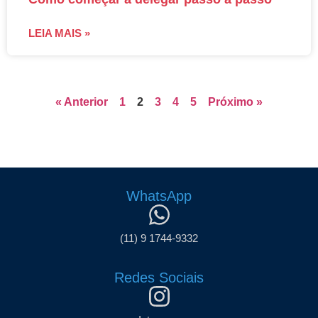
LEIA MAIS »
« Anterior
1
2
3
4
5
Próximo »
WhatsApp
(11) 9 1744-9332
Redes Sociais