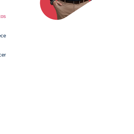
tos
ece
cer