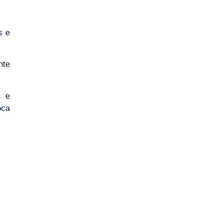
s e
nte
s
e
oca