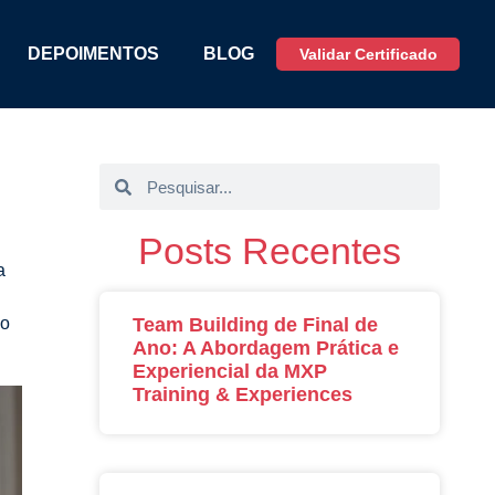
DEPOIMENTOS
BLOG
Validar Certificado
Posts Recentes
a
go
Team Building de Final de
Ano: A Abordagem Prática e
Experiencial da MXP
Training & Experiences