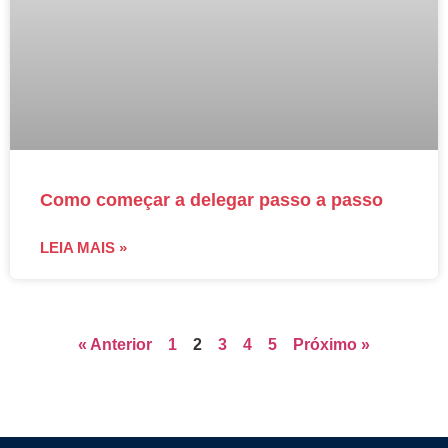
Como começar a delegar passo a passo
LEIA MAIS »
« Anterior
1
2
3
4
5
Próximo »