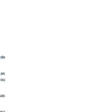
 de
 as
 ou
mas
uma