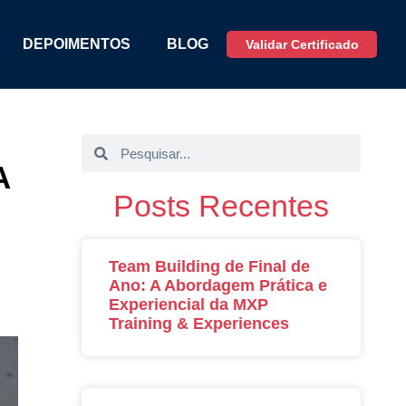
DEPOIMENTOS
BLOG
Validar Certificado
A
Posts Recentes
Team Building de Final de
Ano: A Abordagem Prática e
Experiencial da MXP
Training & Experiences