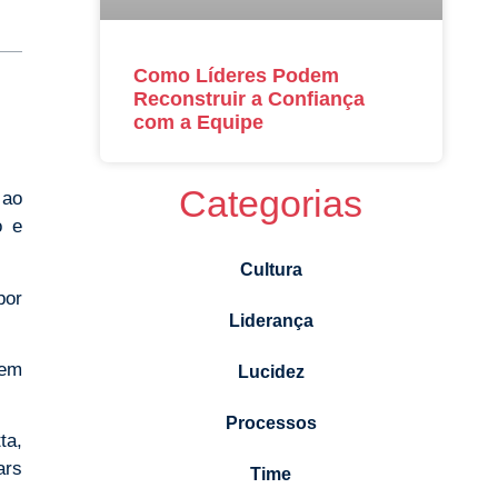
Como Líderes Podem
Reconstruir a Confiança
com a Equipe
Categorias
 ao
o e
Cultura
por
Liderança
 em
Lucidez
Processos
ta,
ars
Time