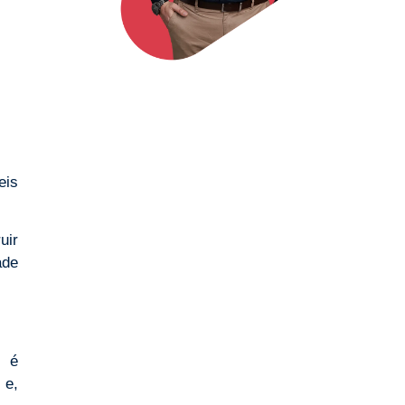
eis
uir
ade
s é
 e,