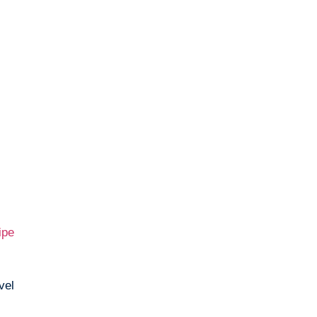
ipe
vel