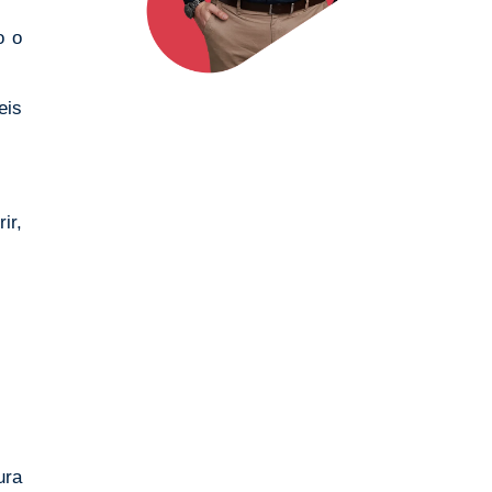
o o
eis
ir,
ura