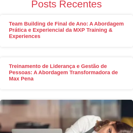
Posts Recentes
Team Building de Final de Ano: A Abordagem
Prática e Experiencial da MXP Training &
Experiences
Treinamento de Liderança e Gestão de
Pessoas: A Abordagem Transformadora de
Max Pena