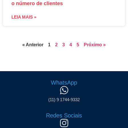
o número de clientes
LEIA MAIS »
« Anterior
1
2
3
4
5
Próximo »
WhatsApp
(11) 9 1744-9332
Redes Sociais