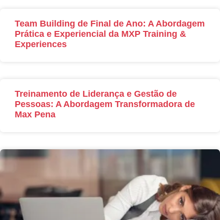
Team Building de Final de Ano: A Abordagem
Prática e Experiencial da MXP Training &
Experiences
Treinamento de Liderança e Gestão de
Pessoas: A Abordagem Transformadora de
Max Pena