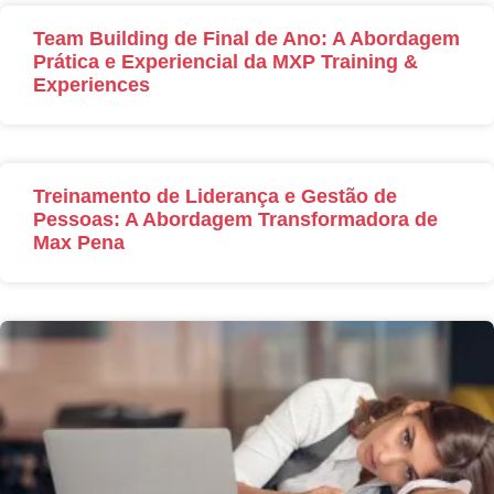
Team Building de Final de Ano: A Abordagem
Prática e Experiencial da MXP Training &
Experiences
Treinamento de Liderança e Gestão de
Pessoas: A Abordagem Transformadora de
Max Pena